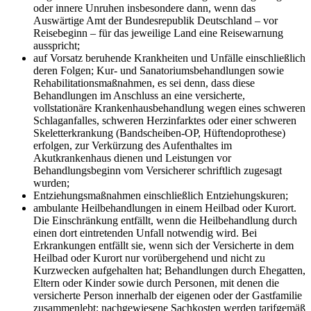
oder innere Unruhen insbesondere dann, wenn das
Auswärtige Amt der Bundesrepublik Deutschland – vor
Reisebeginn – für das jeweilige Land eine Reisewarnung
ausspricht;
auf Vorsatz beruhende Krankheiten und Unfälle einschließlich
deren Folgen; Kur- und Sanatoriumsbehandlungen sowie
Rehabilitationsmaßnahmen, es sei denn, dass diese
Behandlungen im Anschluss an eine versicherte,
vollstationäre Krankenhausbehandlung wegen eines schweren
Schlaganfalles, schweren Herzinfarktes oder einer schweren
Skeletterkrankung (Bandscheiben-OP, Hüftendoprothese)
erfolgen, zur Verkürzung des Aufenthaltes im
Akutkrankenhaus dienen und Leistungen vor
Behandlungsbeginn vom Versicherer schriftlich zugesagt
wurden;
Entziehungsmaßnahmen einschließlich Entziehungskuren;
ambulante Heilbehandlungen in einem Heilbad oder Kurort.
Die Einschränkung entfällt, wenn die Heilbehandlung durch
einen dort eintretenden Unfall notwendig wird. Bei
Erkrankungen entfällt sie, wenn sich der Versicherte in dem
Heilbad oder Kurort nur vorübergehend und nicht zu
Kurzwecken aufgehalten hat; Behandlungen durch Ehegatten,
Eltern oder Kinder sowie durch Personen, mit denen die
versicherte Person innerhalb der eigenen oder der Gastfamilie
zusammenlebt; nachgewiesene Sachkosten werden tarifgemäß