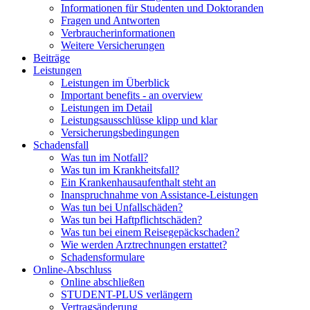
Informationen für Studenten und Doktoranden
Fragen und Antworten
Verbraucherinformationen
Weitere Versicherungen
Beiträge
Leistungen
Leistungen im Überblick
Important benefits - an overview
Leistungen im Detail
Leistungsausschlüsse klipp und klar
Versicherungsbedingungen
Schadensfall
Was tun im Notfall?
Was tun im Krankheitsfall?
Ein Krankenhausaufenthalt steht an
Inanspruchnahme von Assistance-Leistungen
Was tun bei Unfallschäden?
Was tun bei Haftpflichtschäden?
Was tun bei einem Reisegepäckschaden?
Wie werden Arztrechnungen erstattet?
Schadensformulare
Online-Abschluss
Online abschließen
STUDENT-PLUS verlängern
Vertragsänderung